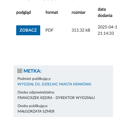
data
podgląd
format
rozmiar
dodania
2025-04-
ZOBACZ ZAŁĄCZNIK
ZOBACZ
PDF
313.32 kB
21:14:33
METKA:
Podmiot publikujący:
WYDZIAŁ DS. DZIELNIC MIASTA KRAKOWA
Osoba odpowiedzialna:
FRANCISZEK KĘDRA - DYREKTOR WYDZIAŁU
Osoba publikująca:
MAŁGORZATA SZMER