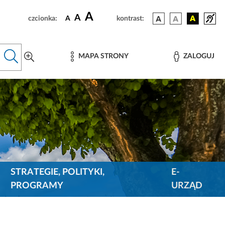
A
A
czcionka:
A
kontrast:
MAPA STRONY
ZALOGUJ
STRATEGIE, POLITYKI,
E-
PROGRAMY
URZĄD