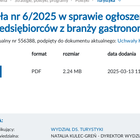
ówna
Strategie, polityki, programy
Polityki
Turystyka
a nr 6/2025 w sprawie ogłosze
zedsiębiorców z branży gastrono
tualny nr 556388, podpięty do dokumentu aktualnego:
Uchwały 
format
rozmiar
data dodania
ZOBACZ ZAŁĄCZNIK
PDF
2.24 MB
2025-03-13 11
:
ikujący:
WYDZIAŁ DS. TURYSTYKI
edzialna:
NATALIA KULEC-GREŃ - DYREKTOR WYDZI