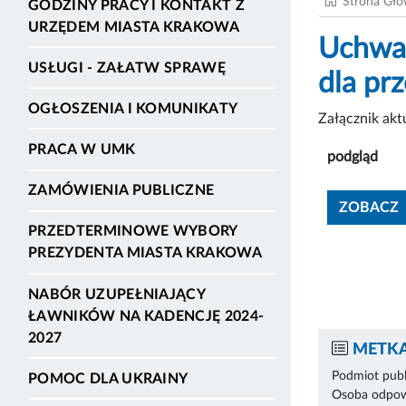
Strona Gł
GODZINY PRACY I KONTAKT Z
URZĘDEM MIASTA KRAKOWA
Uchwał
USŁUGI - ZAŁATW SPRAWĘ
dla pr
OGŁOSZENIA I KOMUNIKATY
Załącznik ak
PRACA W UMK
podgląd
ZAMÓWIENIA PUBLICZNE
ZOBACZ
PRZEDTERMINOWE WYBORY
PREZYDENTA MIASTA KRAKOWA
NABÓR UZUPEŁNIAJĄCY
ŁAWNIKÓW NA KADENCJĘ 2024-
2027
METKA
Podmiot publ
POMOC DLA UKRAINY
Osoba odpowi