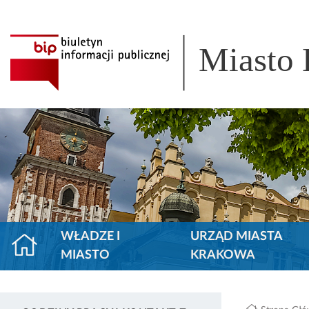
Miasto
WŁADZE I
URZĄD MIASTA
MIASTO
KRAKOWA