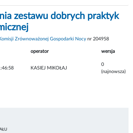
nia zestawu dobrych praktyk
micznej
Komisji Zrównoważonej Gospodarki Nocy
nr 204958
operator
wersja
0
:46:58
KASIEJ MIKOŁAJ
(najnowsza)
AŁU