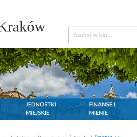
 Kraków
Szukaj w bip
JEDNOSTKI
FINANSE I
MIEJSKIE
MIENIE