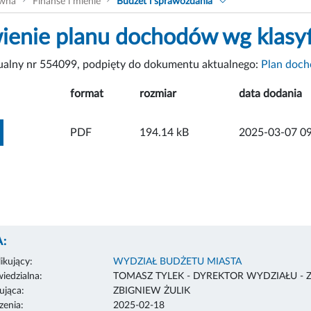
ówna
Finanse i mienie
Budżet i sprawozdania
ienie planu dochodów wg klasyf
tualny nr 554099, podpięty do dokumentu aktualnego:
Plan doc
format
rozmiar
data dodania
ZOBACZ ZAŁĄCZNIK
PDF
194.14 kB
2025-03-07 09
:
ikujący:
WYDZIAŁ BUDŻETU MIASTA
edzialna:
TOMASZ TYLEK - DYREKTOR WYDZIAŁU - 
ująca:
ZBIGNIEW ŻULIK
enia:
2025-02-18