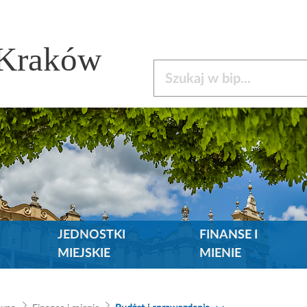
 Kraków
Szukaj w bip
JEDNOSTKI
FINANSE I
MIEJSKIE
MIENIE