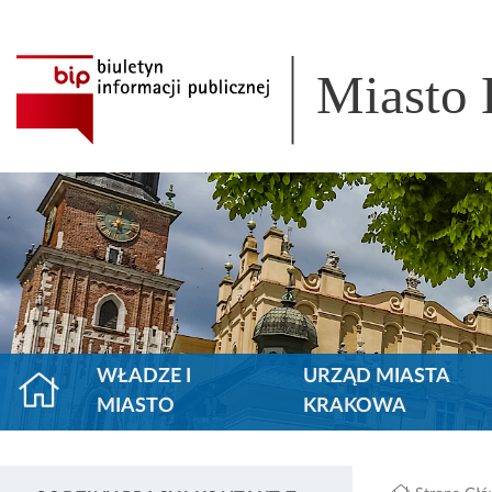
Miasto
WŁADZE I
URZĄD MIASTA
MIASTO
KRAKOWA