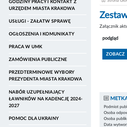
Strona Gł
GODZINY PRACY I KONTAKT Z
URZĘDEM MIASTA KRAKOWA
Zestaw
USŁUGI - ZAŁATW SPRAWĘ
Załącznik ak
OGŁOSZENIA I KOMUNIKATY
podgląd
PRACA W UMK
ZOBACZ
ZAMÓWIENIA PUBLICZNE
PRZEDTERMINOWE WYBORY
PREZYDENTA MIASTA KRAKOWA
NABÓR UZUPEŁNIAJĄCY
METKA
ŁAWNIKÓW NA KADENCJĘ 2024-
2027
Podmiot publ
Osoba odpowi
POMOC DLA UKRAINY
Osoba publik
Data wytworz