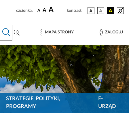
A
A
czcionka:
A
kontrast:
MAPA STRONY
ZALOGUJ
STRATEGIE, POLITYKI,
E-
PROGRAMY
URZĄD