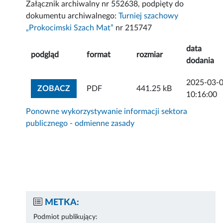
Załącznik archiwalny nr 552638, podpięty do
dokumentu archiwalnego:
Turniej szachowy
„Prokocimski Szach Mat”
nr 215747
data
podgląd
format
rozmiar
dodania
2025-03-
ZOBACZ ZAŁĄCZNIK
ZOBACZ
PDF
441.25 kB
10:16:00
Ponowne wykorzystywanie informacji sektora
publicznego - odmienne zasady
METKA:
Podmiot publikujący: