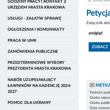
Strona Gł
GODZINY PRACY I KONTAKT Z
URZĘDEM MIASTA KRAKOWA
Petyc
USŁUGI - ZAŁATW SPRAWĘ
Załącznik ak
OGŁOSZENIA I KOMUNIKATY
podgląd
PRACA W UMK
ZOBACZ
ZAMÓWIENIA PUBLICZNE
PRZEDTERMINOWE WYBORY
PREZYDENTA MIASTA KRAKOWA
NABÓR UZUPEŁNIAJĄCY
METKA
ŁAWNIKÓW NA KADENCJĘ 2024-
2027
Podmiot publ
Osoba odpowi
POMOC DLA UKRAINY
Osoba publik
Data wytworz