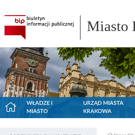
Miasto
WŁADZE I
URZĄD MIASTA
MIASTO
KRAKOWA