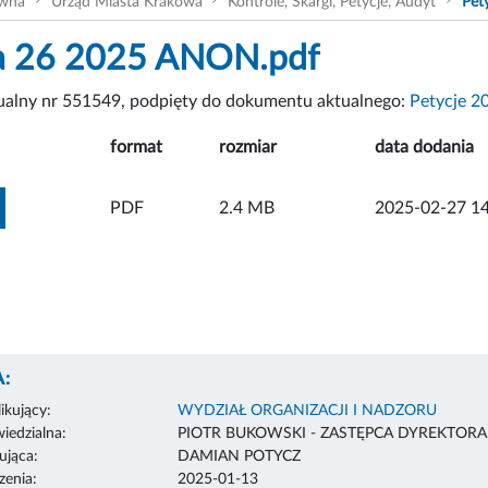
ówna
Urząd Miasta Krakowa
Kontrole, Skargi, Petycje, Audyt
Pet
ja 26 2025 ANON.pdf
tualny nr 551549, podpięty do dokumentu aktualnego:
Petycje 2
format
rozmiar
data dodania
ZOBACZ ZAŁĄCZNIK
PDF
2.4 MB
2025-02-27 14
:
ikujący:
WYDZIAŁ ORGANIZACJI I NADZORU
edzialna:
PIOTR BUKOWSKI - ZASTĘPCA DYREKTOR
ująca:
DAMIAN POTYCZ
enia:
2025-01-13