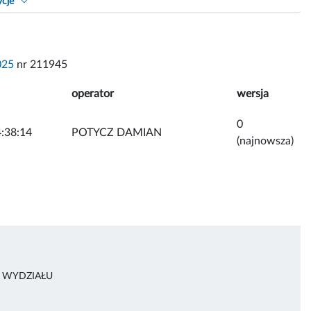
ycje
025
nr 211945
operator
wersja
0
:38:14
POTYCZ DAMIAN
(najnowsza)
A WYDZIAŁU