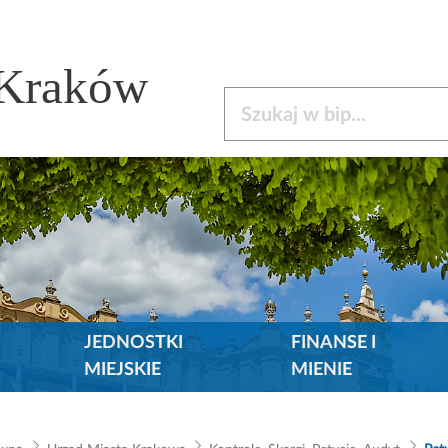
 Kraków
Szukaj w bip
JEDNOSTKI
FINANSE I
MIEJSKIE
MIENIE