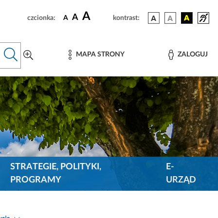
A
A
czcionka:
A
kontrast:
MAPA STRONY
ZALOGUJ
STRATEGIE, POLITYKI,
E-
PROGRAMY
URZĄD