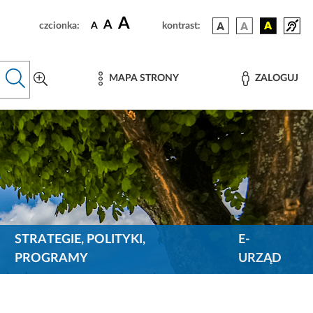
A
A
czcionka:
A
kontrast:
MAPA STRONY
ZALOGUJ
STRATEGIE, POLITYKI,
E-
PROGRAMY
URZĄD