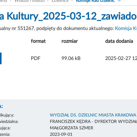
ówna
Władze i miasto
Dzielnice
Komisje Rad Dzielnic
a Kultury_2025-03-12_zawiado
tualny nr 551267, podpięty do dokumentu aktualnego:
Komisja Ku
format
rozmiar
data dodania
ZOBACZ ZAŁĄCZNIK
PDF
99.06 kB
2025-02-27 12
:
ikujący:
WYDZIAŁ DS. DZIELNIC MIASTA KRAKOWA
edzialna:
FRANCISZEK KĘDRA - DYREKTOR WYDZIA
ująca:
MAŁGORZATA SZMER
enia:
2023-09-01