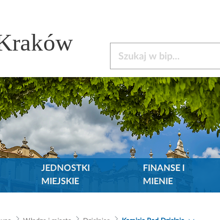
 Kraków
Szukaj w bip
JEDNOSTKI
FINANSE I
MIEJSKIE
MIENIE