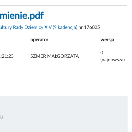
mienie.pdf
ltury Rady Dzielnicy XIV (9 kadencja)
nr 176025
operator
wersja
0
:21:23
SZMER MAŁGORZATA
(najnowsza)
ŁU