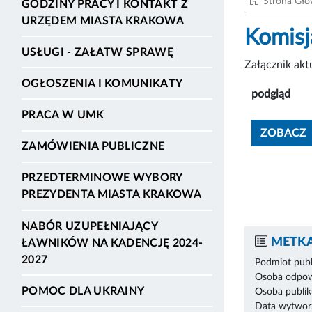
Strona Gł
GODZINY PRACY I KONTAKT Z
URZĘDEM MIASTA KRAKOWA
Komisj
USŁUGI - ZAŁATW SPRAWĘ
Załącznik ak
OGŁOSZENIA I KOMUNIKATY
podgląd
PRACA W UMK
ZOBACZ
ZAMÓWIENIA PUBLICZNE
PRZEDTERMINOWE WYBORY
PREZYDENTA MIASTA KRAKOWA
NABÓR UZUPEŁNIAJĄCY
METKA
ŁAWNIKÓW NA KADENCJĘ 2024-
2027
Podmiot publ
Osoba odpowi
POMOC DLA UKRAINY
Osoba publik
Data wytworz