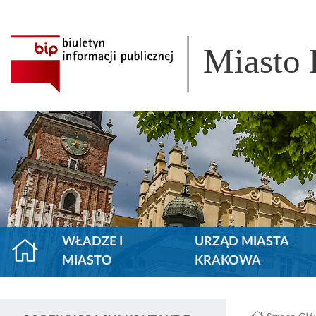
Miasto
WŁADZE I
URZĄD MIASTA
MIASTO
KRAKOWA