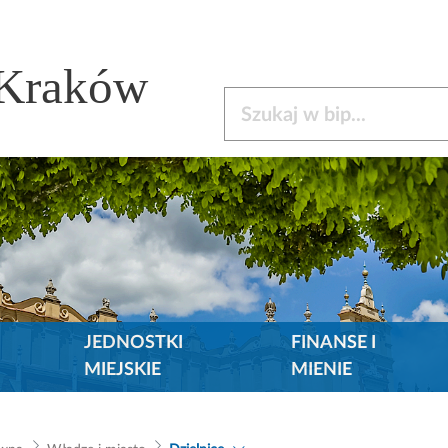
 Kraków
Szukaj w bip
JEDNOSTKI
FINANSE I
MIEJSKIE
MIENIE