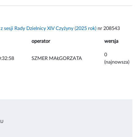
z sesji Rady Dzielnicy XIV Czyżyny (2025 rok)
nr 208543
operator
wersja
0
:32:58
SZMER MAŁGORZATA
(najnowsza)
ŁU