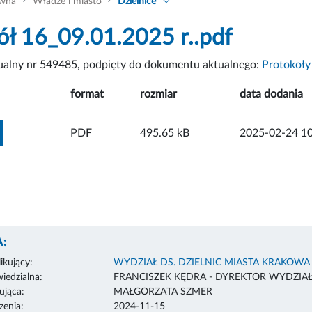
ówna
Władze i miasto
Dzielnice
ół 16_09.01.2025 r..pdf
tualny nr 549485, podpięty do dokumentu aktualnego:
Protokoły 
format
rozmiar
data dodania
ZOBACZ ZAŁĄCZNIK
PDF
495.65 kB
2025-02-24 10
:
ikujący:
WYDZIAŁ DS. DZIELNIC MIASTA KRAKOWA
edzialna:
FRANCISZEK KĘDRA - DYREKTOR WYDZIA
ująca:
MAŁGORZATA SZMER
enia:
2024-11-15