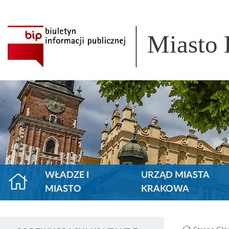
Miasto
WŁADZE I
URZĄD MIASTA
MIASTO
KRAKOWA