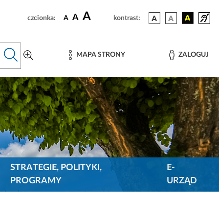
A
A
czcionka:
A
kontrast:
MAPA STRONY
ZALOGUJ
STRATEGIE, POLITYKI,
E-
PROGRAMY
URZĄD