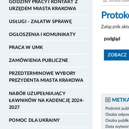
Strona Gł
GODZINY PRACY I KONTAKT Z
URZĘDEM MIASTA KRAKOWA
Protok
USŁUGI - ZAŁATW SPRAWĘ
Załącznik ak
OGŁOSZENIA I KOMUNIKATY
podgląd
PRACA W UMK
ZOBACZ
ZAMÓWIENIA PUBLICZNE
PRZEDTERMINOWE WYBORY
PREZYDENTA MIASTA KRAKOWA
NABÓR UZUPEŁNIAJĄCY
METKA
ŁAWNIKÓW NA KADENCJĘ 2024-
2027
Podmiot publ
Osoba odpowi
POMOC DLA UKRAINY
Osoba publik
Data wytworz