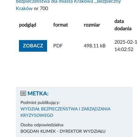
bezpieczeństwa dla miasta Krakowa ,,Bezpieczny
Kraków
nr 700
data
podgląd
format
rozmiar
dodania
2025-02-
ZOBACZ ZAŁĄCZNIK
ZOBACZ
PDF
498.11 kB
14:02:52
METKA:
Podmiot publikujący:
WYDZIAŁ BEZPIECZEŃSTWA I ZARZĄDZANIA
KRYZYSOWEGO
Osoba odpowiedzialna:
BOGDAN KLIMEK - DYREKTOR WYDZIAŁU