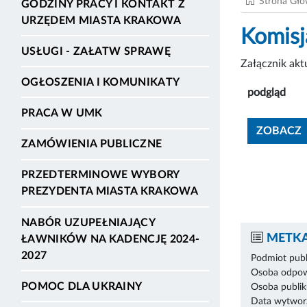
Strona Gł
GODZINY PRACY I KONTAKT Z
URZĘDEM MIASTA KRAKOWA
Komisj
USŁUGI - ZAŁATW SPRAWĘ
Załącznik ak
OGŁOSZENIA I KOMUNIKATY
podgląd
PRACA W UMK
ZOBACZ
ZAMÓWIENIA PUBLICZNE
PRZEDTERMINOWE WYBORY
PREZYDENTA MIASTA KRAKOWA
NABÓR UZUPEŁNIAJĄCY
METKA
ŁAWNIKÓW NA KADENCJĘ 2024-
2027
Podmiot publ
Osoba odpowi
POMOC DLA UKRAINY
Osoba publik
Data wytworz