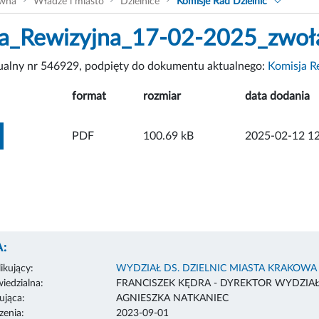
ówna
Władze i miasto
Dzielnice
Komisje Rad Dzielnic
a_Rewizyjna_17-02-2025_zwoła
tualny nr 546929, podpięty do dokumentu aktualnego:
Komisja R
format
rozmiar
data dodania
ZOBACZ ZAŁĄCZNIK
PDF
100.69 kB
2025-02-12 12
:
ikujący:
WYDZIAŁ DS. DZIELNIC MIASTA KRAKOWA
edzialna:
FRANCISZEK KĘDRA - DYREKTOR WYDZIA
ująca:
AGNIESZKA NATKANIEC
enia:
2023-09-01