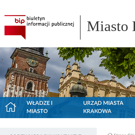
Miasto
WŁADZE I
URZĄD MIASTA
MIASTO
KRAKOWA