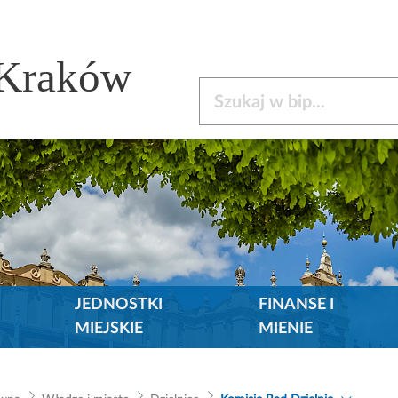
 Kraków
Szukaj w bip
JEDNOSTKI
FINANSE I
MIEJSKIE
MIENIE