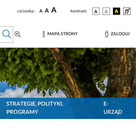
A
A
czcionka:
A
kontrast:
MAPA STRONY
ZALOGUJ
STRATEGIE, POLITYKI,
E-
PROGRAMY
URZĄD