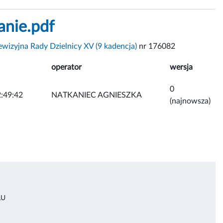
nie.pdf
ewizyjna Rady Dzielnicy XV (9 kadencja)
nr 176082
operator
wersja
0
:49:42
NATKANIEC AGNIESZKA
(najnowsza)
ŁU