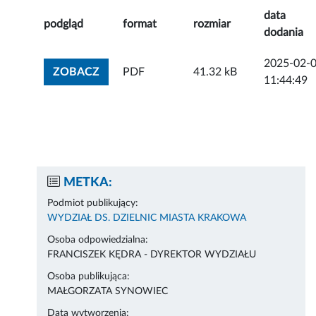
data
podgląd
format
rozmiar
dodania
2025-02-
ZOBACZ ZAŁĄCZNIK
ZOBACZ
PDF
41.32 kB
11:44:49
METKA:
Podmiot publikujący:
WYDZIAŁ DS. DZIELNIC MIASTA KRAKOWA
Osoba odpowiedzialna:
FRANCISZEK KĘDRA - DYREKTOR WYDZIAŁU
Osoba publikująca:
MAŁGORZATA SYNOWIEC
Data wytworzenia: