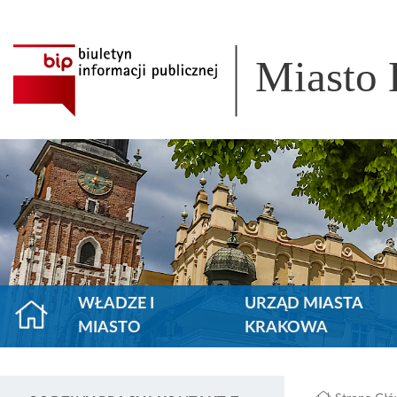
Miasto
WŁADZE I
URZĄD MIASTA
MIASTO
KRAKOWA