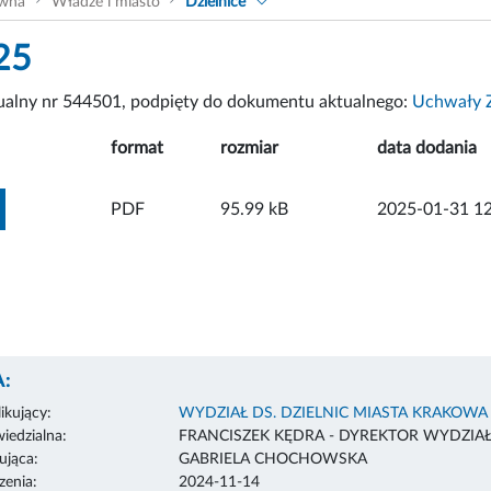
ówna
Władze i miasto
Dzielnice
25
tualny nr 544501, podpięty do dokumentu aktualnego:
Uchwały Z
format
rozmiar
data dodania
ZOBACZ ZAŁĄCZNIK
PDF
95.99 kB
2025-01-31 12
:
ikujący:
WYDZIAŁ DS. DZIELNIC MIASTA KRAKOWA
edzialna:
FRANCISZEK KĘDRA - DYREKTOR WYDZIA
ująca:
GABRIELA CHOCHOWSKA
enia:
2024-11-14