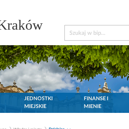
 Kraków
Szukaj w bip
JEDNOSTKI
FINANSE I
MIEJSKIE
MIENIE