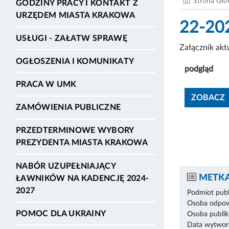
Strona Gł
GODZINY PRACY I KONTAKT Z
URZĘDEM MIASTA KRAKOWA
22-20
USŁUGI - ZAŁATW SPRAWĘ
Załącznik ak
OGŁOSZENIA I KOMUNIKATY
podgląd
PRACA W UMK
ZOBACZ
ZAMÓWIENIA PUBLICZNE
PRZEDTERMINOWE WYBORY
PREZYDENTA MIASTA KRAKOWA
NABÓR UZUPEŁNIAJĄCY
METKA
ŁAWNIKÓW NA KADENCJĘ 2024-
2027
Podmiot publ
Osoba odpowi
POMOC DLA UKRAINY
Osoba publik
Data wytworz