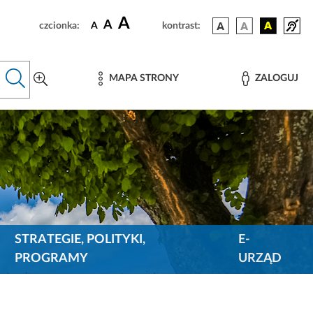
A
A
czcionka:
A
kontrast:
MAPA STRONY
ZALOGUJ
STRATEGIE, POLITYKI,
E-
PROGRAMY
URZĄD