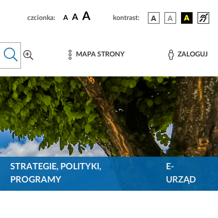
A
A
czcionka:
A
kontrast:
MAPA STRONY
ZALOGUJ
STRATEGIE, POLITYKI,
E-
PROGRAMY
URZĄD