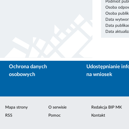
Podmiot publ
Osoba odpowi
Osoba publik
Data wytworz
Data publikac
Data aktualiza
Ochrona danych
Udostępnianie inf
osobowych
na wniosek
Mapa strony
O serwisie
Redakcja BIP MK
RSS
Pomoc
Kontakt