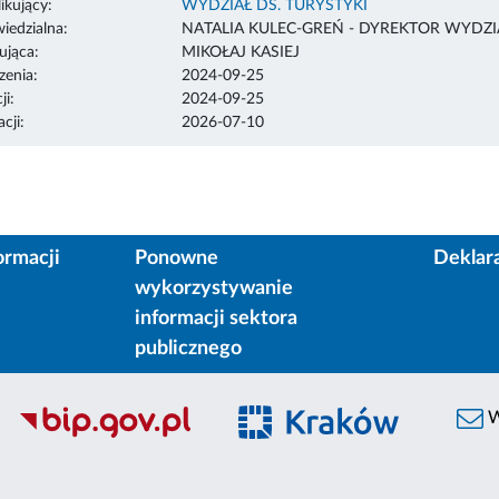
ikujący:
WYDZIAŁ DS. TURYSTYKI
edzialna:
NATALIA KULEC-GREŃ - DYREKTOR WYDZI
ująca:
MIKOŁAJ KASIEJ
enia:
2024-09-25
ji:
2024-09-25
cji:
2026-07-10
ormacji
Ponowne
Deklar
wykorzystywanie
informacji sektora
publicznego
W