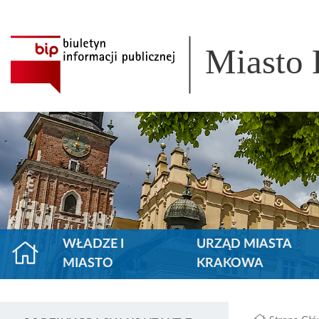
Miasto
WŁADZE I
URZĄD MIASTA
MIASTO
KRAKOWA