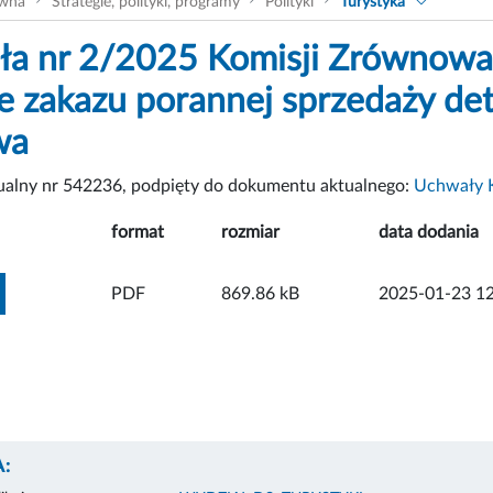
ówna
Strategie, polityki, programy
Polityki
Turystyka
a nr 2/2025 Komisji Zrównowa
e zakazu porannej sprzedaży deta
wa
tualny nr 542236, podpięty do dokumentu aktualnego:
Uchwały 
format
rozmiar
data dodania
ZOBACZ ZAŁĄCZNIK
PDF
869.86 kB
2025-01-23 12
: