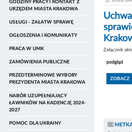
Strona Gł
GODZINY PRACY I KONTAKT Z
URZĘDEM MIASTA KRAKOWA
Uchwał
USŁUGI - ZAŁATW SPRAWĘ
sprawi
OGŁOSZENIA I KOMUNIKATY
Krako
PRACA W UMK
Załącznik ak
ZAMÓWIENIA PUBLICZNE
podgląd
PRZEDTERMINOWE WYBORY
ZOBACZ
PREZYDENTA MIASTA KRAKOWA
NABÓR UZUPEŁNIAJĄCY
ŁAWNIKÓW NA KADENCJĘ 2024-
2027
POMOC DLA UKRAINY
METKA