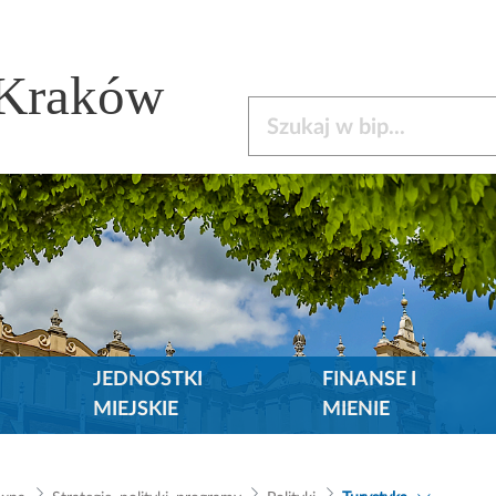
 Kraków
Szukaj w bip
JEDNOSTKI
FINANSE I
MIEJSKIE
MIENIE