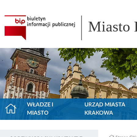
Miasto
WŁADZE I
URZĄD MIASTA
MIASTO
KRAKOWA