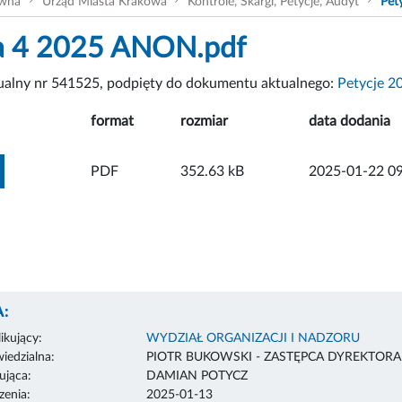
ówna
Urząd Miasta Krakowa
Kontrole, Skargi, Petycje, Audyt
Pet
a 4 2025 ANON.pdf
tualny nr 541525, podpięty do dokumentu aktualnego:
Petycje 2
format
rozmiar
data dodania
ZOBACZ ZAŁĄCZNIK
PDF
352.63 kB
2025-01-22 09
:
ikujący:
WYDZIAŁ ORGANIZACJI I NADZORU
edzialna:
PIOTR BUKOWSKI - ZASTĘPCA DYREKTOR
ująca:
DAMIAN POTYCZ
enia:
2025-01-13