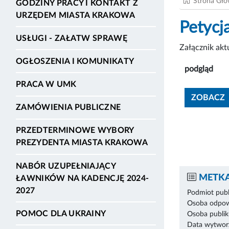
Strona Gł
GODZINY PRACY I KONTAKT Z
URZĘDEM MIASTA KRAKOWA
Petycj
USŁUGI - ZAŁATW SPRAWĘ
Załącznik ak
OGŁOSZENIA I KOMUNIKATY
podgląd
PRACA W UMK
ZOBACZ
ZAMÓWIENIA PUBLICZNE
PRZEDTERMINOWE WYBORY
PREZYDENTA MIASTA KRAKOWA
NABÓR UZUPEŁNIAJĄCY
METKA
ŁAWNIKÓW NA KADENCJĘ 2024-
2027
Podmiot publ
Osoba odpowi
POMOC DLA UKRAINY
Osoba publik
Data wytworz