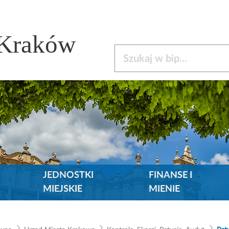
 Kraków
Szukaj w bip
JEDNOSTKI
FINANSE I
MIEJSKIE
MIENIE