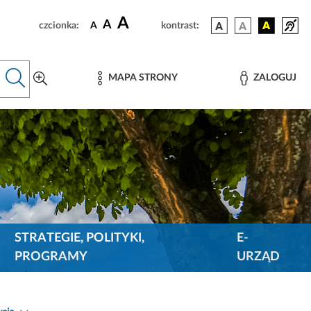
A
A
czcionka:
A
kontrast:
MAPA STRONY
ZALOGUJ
STRATEGIE, POLITYKI,
E-
PROGRAMY
URZĄD