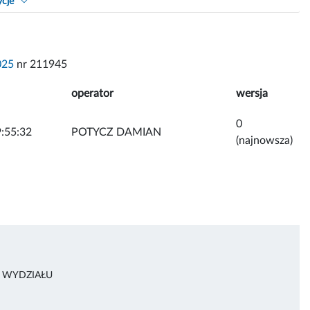
ycje
025
nr 211945
operator
wersja
0
:55:32
POTYCZ DAMIAN
(najnowsza)
A WYDZIAŁU