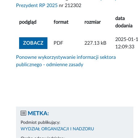
Prezydent RP 2025
nr 212302
data
podgląd
format
rozmiar
dodania
2025-01-
ZOBACZ ZAŁĄCZNIK
ZOBACZ
PDF
227.13 kB
12:09:33
Ponowne wykorzystywanie informacji sektora
publicznego - odmienne zasady
METKA:
Podmiot publikujący:
WYDZIAŁ ORGANIZACJI I NADZORU