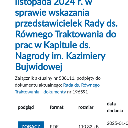
listopada 2024 r. w
sprawie wskazania
przedstawicielek Rady ds.
Równego Traktowania do
prac w Kapitule ds.
Nagrody im. Kazimiery
Bujwidowej
Załącznik aktualny nr 538111, podpięty do
dokumentu aktualnego:
Rada ds. Równego
Traktowania - dokumenty
nr 196591
data
podgląd
format
rozmiar
dodania
2025-01-
ZOBACZ ZAŁĄCZNIK
ZOBACZ
PDF
110.82 kB