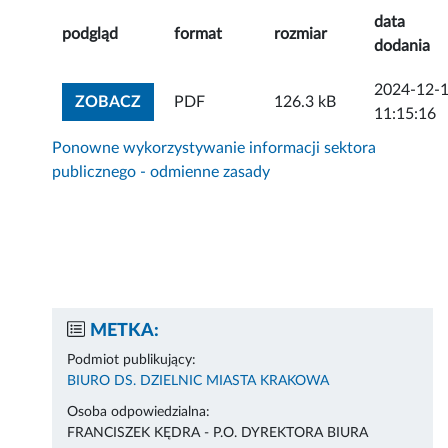
data
podgląd
format
rozmiar
dodania
2024-12-
ZOBACZ ZAŁĄCZNIK
ZOBACZ
PDF
126.3 kB
11:15:16
Ponowne wykorzystywanie informacji sektora
publicznego - odmienne zasady
METKA:
Podmiot publikujący:
BIURO DS. DZIELNIC MIASTA KRAKOWA
Osoba odpowiedzialna:
FRANCISZEK KĘDRA - P.O. DYREKTORA BIURA