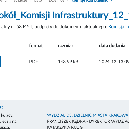
ówna
Władze i miasto
Dzielnice
Komisje Rad Dzielnic
okół_Komisji Infrastruktury_12
tualny nr 534454, podpięty do dokumentu aktualnego:
Komisja In
format
rozmiar
data dodania
ZOBACZ ZAŁĄCZNIK
PDF
143.99 kB
2024-12-13 09
:
ikujący:
WYDZIAŁ DS. DZIELNIC MIASTA KRAKOWA
edzialna:
FRANCISZEK KĘDRA - DYREKTOR WYDZIA
ująca:
KATARZYNA KULIG