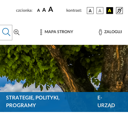
A
A
czcionka:
A
kontrast:
MAPA STRONY
ZALOGUJ
STRATEGIE, POLITYKI,
E-
PROGRAMY
URZĄD