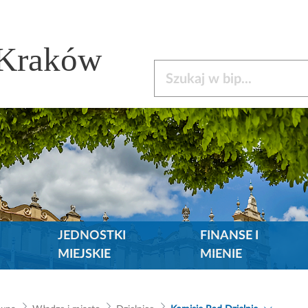
 Kraków
Szukaj w bip
JEDNOSTKI
FINANSE I
MIEJSKIE
MIENIE