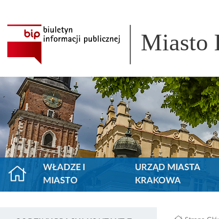
Miasto
WŁADZE I
URZĄD MIASTA
MIASTO
KRAKOWA