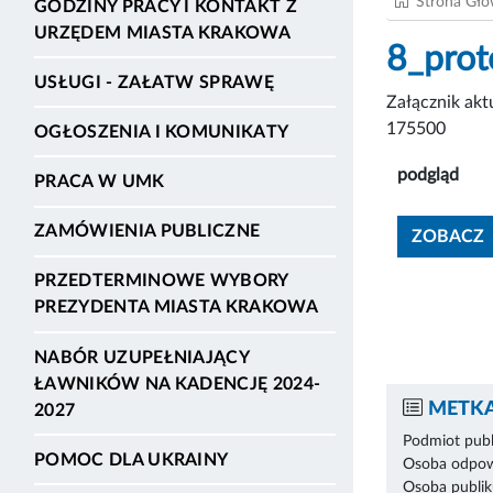
Strona Gł
GODZINY PRACY I KONTAKT Z
URZĘDEM MIASTA KRAKOWA
8_prot
USŁUGI - ZAŁATW SPRAWĘ
Załącznik ak
175500
OGŁOSZENIA I KOMUNIKATY
podgląd
PRACA W UMK
ZAMÓWIENIA PUBLICZNE
ZOBACZ
PRZEDTERMINOWE WYBORY
PREZYDENTA MIASTA KRAKOWA
NABÓR UZUPEŁNIAJĄCY
ŁAWNIKÓW NA KADENCJĘ 2024-
METKA
2027
Podmiot publ
POMOC DLA UKRAINY
Osoba odpowi
Osoba publik