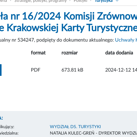
ówna
Strategie, polityki, programy
Polityki
Turystyka
a nr 16/2024 Komisji Zrównow
e Krakowskiej Karty Turystyczne
tualny nr 534247, podpięty do dokumentu aktualnego:
Uchwały 
format
rozmiar
data dodania
ZOBACZ ZAŁĄCZNIK
PDF
673.81 kB
2024-12-12 14
:
ikujący:
WYDZIAŁ DS. TURYSTYKI
edzialna:
NATALIA KULEC-GREŃ - DYREKTOR WYDZI