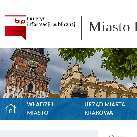
Miasto
WŁADZE I
URZĄD MIASTA
MIASTO
KRAKOWA