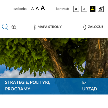
A
A
czcionka:
A
kontrast:
MAPA STRONY
ZALOGUJ
STRATEGIE, POLITYKI,
E-
PROGRAMY
URZĄD