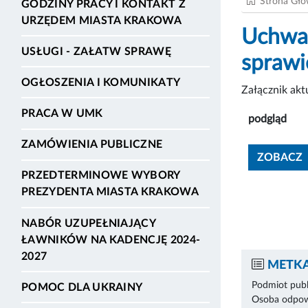
Strona Gł
GODZINY PRACY I KONTAKT Z
URZĘDEM MIASTA KRAKOWA
Uchwał
USŁUGI - ZAŁATW SPRAWĘ
sprawi
OGŁOSZENIA I KOMUNIKATY
Załącznik ak
PRACA W UMK
podgląd
ZAMÓWIENIA PUBLICZNE
ZOBACZ
PRZEDTERMINOWE WYBORY
PREZYDENTA MIASTA KRAKOWA
NABÓR UZUPEŁNIAJĄCY
ŁAWNIKÓW NA KADENCJĘ 2024-
2027
METKA
Podmiot publ
POMOC DLA UKRAINY
Osoba odpowi