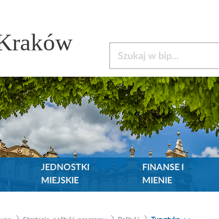
 Kraków
Szukaj w bip
JEDNOSTKI
FINANSE I
MIEJSKIE
MIENIE