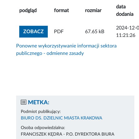
data
podgląd
format
rozmiar
dodania
2024-12-
ZOBACZ ZAŁĄCZNIK
ZOBACZ
PDF
67.65 kB
11:21:26
Ponowne wykorzystywanie informacji sektora
publicznego - odmienne zasady
METKA:
Podmiot publikujący:
BIURO DS. DZIELNIC MIASTA KRAKOWA
Osoba odpowiedzialna:
FRANCISZEK KĘDRA - P.O. DYREKTORA BIURA