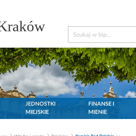
 Kraków
Szukaj w bip
JEDNOSTKI
FINANSE I
MIEJSKIE
MIENIE