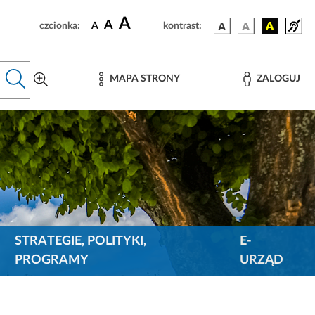
A
A
czcionka:
A
kontrast:
MAPA STRONY
ZALOGUJ
STRATEGIE, POLITYKI,
E-
PROGRAMY
URZĄD