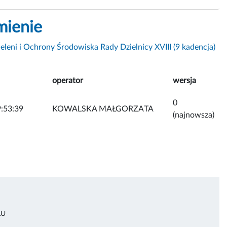
mienie
eleni i Ochrony Środowiska Rady Dzielnicy XVIII (9 kadencja)
operator
wersja
0
:53:39
KOWALSKA MAŁGORZATA
(najnowsza)
ŁU