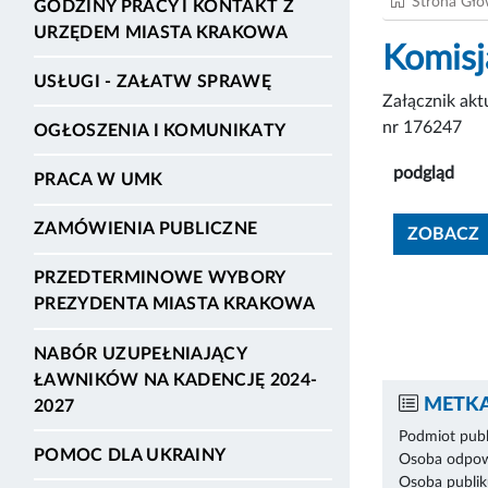
Strona Gł
GODZINY PRACY I KONTAKT Z
URZĘDEM MIASTA KRAKOWA
Komisj
USŁUGI - ZAŁATW SPRAWĘ
Załącznik ak
nr 176247
OGŁOSZENIA I KOMUNIKATY
podgląd
PRACA W UMK
ZAMÓWIENIA PUBLICZNE
ZOBACZ
PRZEDTERMINOWE WYBORY
PREZYDENTA MIASTA KRAKOWA
NABÓR UZUPEŁNIAJĄCY
ŁAWNIKÓW NA KADENCJĘ 2024-
METKA
2027
Podmiot publ
POMOC DLA UKRAINY
Osoba odpowi
Osoba publik