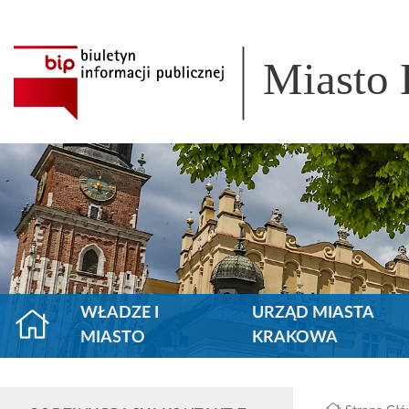
Miasto
WŁADZE I
URZĄD MIASTA
MIASTO
KRAKOWA