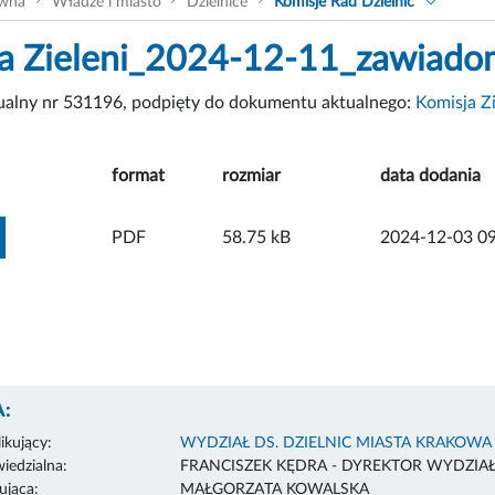
ówna
Władze i miasto
Dzielnice
Komisje Rad Dzielnic
a Zieleni_2024-12-11_zawiado
tualny nr 531196, podpięty do dokumentu aktualnego:
Komisja Zi
format
rozmiar
data dodania
ZOBACZ ZAŁĄCZNIK
PDF
58.75 kB
2024-12-03 09
:
ikujący:
WYDZIAŁ DS. DZIELNIC MIASTA KRAKOWA
edzialna:
FRANCISZEK KĘDRA - DYREKTOR WYDZIA
ująca:
MAŁGORZATA KOWALSKA