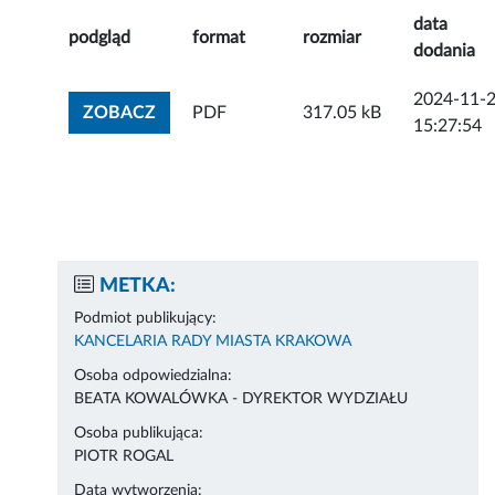
data
podgląd
format
rozmiar
dodania
2024-11-
ZOBACZ ZAŁĄCZNIK
ZOBACZ
PDF
317.05 kB
15:27:54
METKA:
Podmiot publikujący:
KANCELARIA RADY MIASTA KRAKOWA
Osoba odpowiedzialna:
BEATA KOWALÓWKA - DYREKTOR WYDZIAŁU
Osoba publikująca:
PIOTR ROGAL
Data wytworzenia: