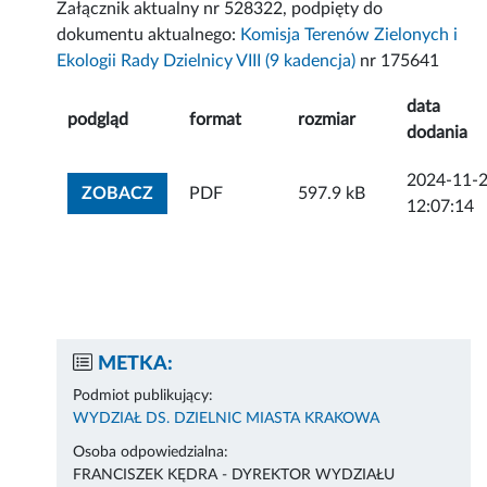
Załącznik aktualny nr 528322, podpięty do
dokumentu aktualnego:
Komisja Terenów Zielonych i
Ekologii Rady Dzielnicy VIII (9 kadencja)
nr 175641
data
podgląd
format
rozmiar
dodania
2024-11-
ZOBACZ ZAŁĄCZNIK
ZOBACZ
PDF
597.9 kB
12:07:14
METKA:
Podmiot publikujący:
WYDZIAŁ DS. DZIELNIC MIASTA KRAKOWA
Osoba odpowiedzialna:
FRANCISZEK KĘDRA - DYREKTOR WYDZIAŁU