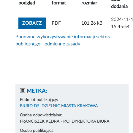
podgląd
format
rozmiar
dodania
2024-11-
ZOBACZ ZAŁĄCZNIK
ZOBACZ
PDF
101.26 kB
15:45:54
Ponowne wykorzystywanie informacji sektora
publicznego - odmienne zasady
METKA:
Podmiot publikujący:
BIURO DS. DZIELNIC MIASTA KRAKOWA
Osoba odpowiedzialna:
FRANCISZEK KĘDRA - P.O. DYREKTORA BIURA
Osoba publikująca: