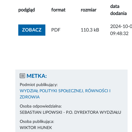
data
podgląd
format
rozmiar
dodania
2024-10-
ZOBACZ ZAŁĄCZNIK
ZOBACZ
PDF
110.3 kB
09:48:32
METKA:
Podmiot publikujący:
WYDZIAŁ POLITYKI SPOŁECZNEJ, RÓWNOŚCI I
ZDROWIA
Osoba odpowiedzialna:
SEBASTIAN LIPOWSKI - P.O. DYREKTORA WYDZIAŁU
Osoba publikująca:
WIKTOR HUNEK