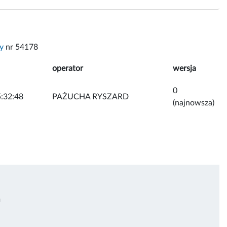
ny
nr 54178
operator
wersja
0
:32:48
PAŻUCHA RYSZARD
(najnowsza)
U