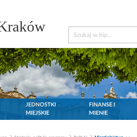
 Kraków
Szukaj w bip
JEDNOSTKI
FINANSE I
MIEJSKIE
MIENIE