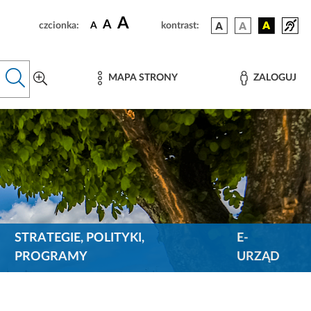
A
A
czcionka:
A
kontrast:
MAPA STRONY
ZALOGUJ
STRATEGIE, POLITYKI,
E-
PROGRAMY
URZĄD