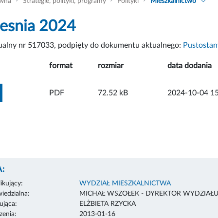
ówna
Strategie, polityki, programy
Polityki
Mieszkalnictwo
esnia 2024
tualny nr 517033, podpięty do dokumentu aktualnego:
Pustosta
format
rozmiar
data dodania
ZOBACZ ZAŁĄCZNIK
PDF
72.52 kB
2024-10-04 15
:
ikujący:
WYDZIAŁ MIESZKALNICTWA
edzialna:
MICHAŁ WSZOŁEK - DYREKTOR WYDZIAŁ
ująca:
ELŻBIETA RZYCKA
enia:
2013-01-16