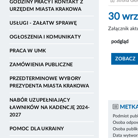
Strona Gł
GODZINY PRACY I KONTAKT Z
URZĘDEM MIASTA KRAKOWA
30 wrz
USŁUGI - ZAŁATW SPRAWĘ
Załącznik ak
OGŁOSZENIA I KOMUNIKATY
podgląd
PRACA W UMK
ZOBACZ
ZAMÓWIENIA PUBLICZNE
PRZEDTERMINOWE WYBORY
PREZYDENTA MIASTA KRAKOWA
NABÓR UZUPEŁNIAJĄCY
METKA
ŁAWNIKÓW NA KADENCJĘ 2024-
2027
Podmiot publ
Osoba odpowi
POMOC DLA UKRAINY
Osoba publik
Data wytworz