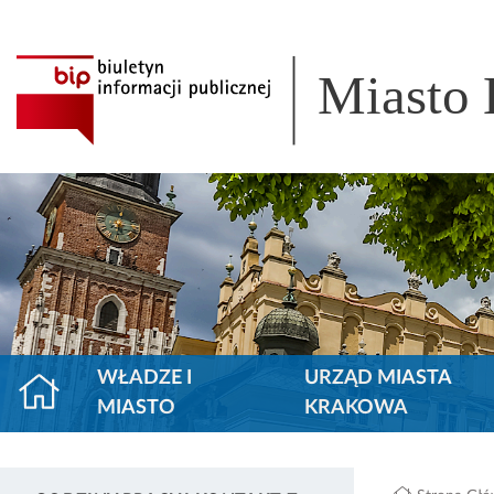
Miasto
WŁADZE I
URZĄD MIASTA
MIASTO
KRAKOWA