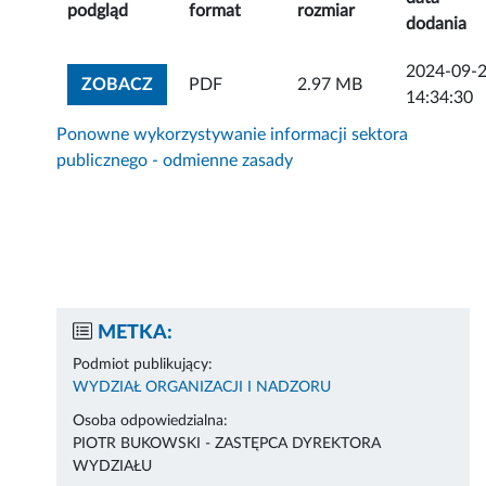
podgląd
format
rozmiar
dodania
2024-09-
ZOBACZ ZAŁĄCZNIK
ZOBACZ
PDF
2.97 MB
14:34:30
Ponowne wykorzystywanie informacji sektora
publicznego - odmienne zasady
METKA:
Podmiot publikujący:
WYDZIAŁ ORGANIZACJI I NADZORU
Osoba odpowiedzialna:
PIOTR BUKOWSKI - ZASTĘPCA DYREKTORA
WYDZIAŁU