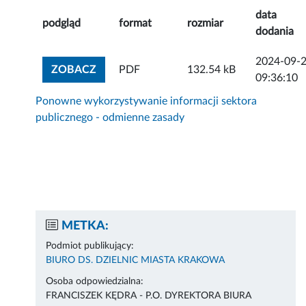
data
podgląd
format
rozmiar
dodania
2024-09-
ZOBACZ ZAŁĄCZNIK
ZOBACZ
PDF
132.54 kB
09:36:10
Ponowne wykorzystywanie informacji sektora
publicznego - odmienne zasady
METKA:
Podmiot publikujący:
BIURO DS. DZIELNIC MIASTA KRAKOWA
Osoba odpowiedzialna:
FRANCISZEK KĘDRA - P.O. DYREKTORA BIURA