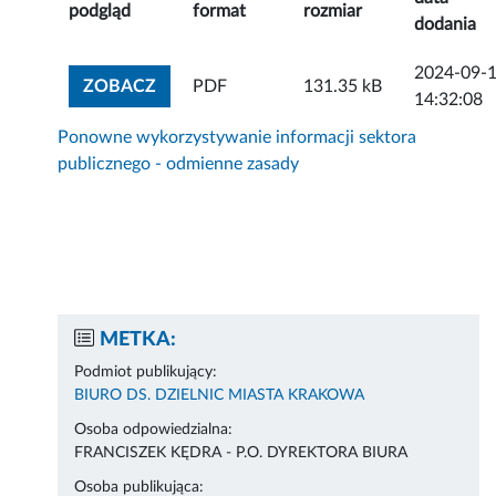
podgląd
format
rozmiar
dodania
2024-09-
ZOBACZ ZAŁĄCZNIK
ZOBACZ
PDF
131.35 kB
14:32:08
Ponowne wykorzystywanie informacji sektora
publicznego - odmienne zasady
METKA:
Podmiot publikujący:
BIURO DS. DZIELNIC MIASTA KRAKOWA
Osoba odpowiedzialna:
FRANCISZEK KĘDRA - P.O. DYREKTORA BIURA
Osoba publikująca: