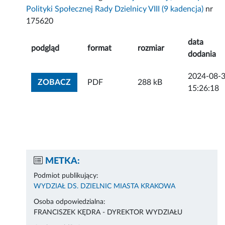
Polityki Społecznej Rady Dzielnicy VIII (9 kadencja)
nr
175620
data
podgląd
format
rozmiar
dodania
2024-08-
ZOBACZ ZAŁĄCZNIK
ZOBACZ
PDF
288 kB
15:26:18
METKA:
Podmiot publikujący:
WYDZIAŁ DS. DZIELNIC MIASTA KRAKOWA
Osoba odpowiedzialna:
FRANCISZEK KĘDRA - DYREKTOR WYDZIAŁU