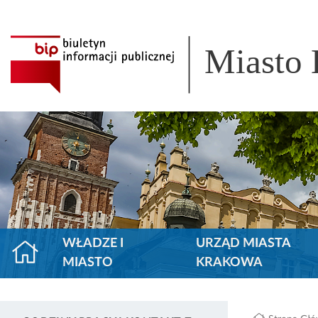
Miasto
WŁADZE I
URZĄD MIASTA
MIASTO
KRAKOWA