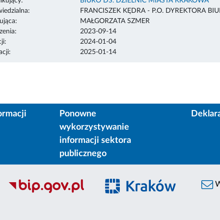
ikujący:
BIURO DS. DZIELNIC MIASTA KRAKOWA
edzialna:
FRANCISZEK KĘDRA - P.O. DYREKTORA BI
ująca:
MAŁGORZATA SZMER
enia:
2023-09-14
ji:
2024-01-04
cji:
2025-01-14
ormacji
Ponowne
Deklar
wykorzystywanie
informacji sektora
publicznego
W