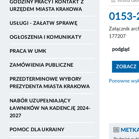
Strona Gł
GODZINY PRACY I KONTAKT Z
URZĘDEM MIASTA KRAKOWA
0153-
USŁUGI - ZAŁATW SPRAWĘ
Załącznik ar
177207
OGŁOSZENIA I KOMUNIKATY
podgląd
PRACA W UMK
ZAMÓWIENIA PUBLICZNE
ZOBACZ
PRZEDTERMINOWE WYBORY
Ponowne wyko
PREZYDENTA MIASTA KRAKOWA
NABÓR UZUPEŁNIAJĄCY
ŁAWNIKÓW NA KADENCJĘ 2024-
2027
POMOC DLA UKRAINY
METKA