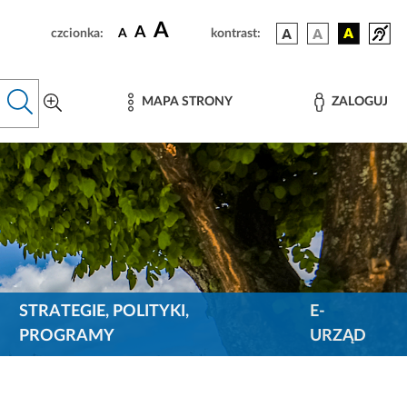
A
A
czcionka:
A
kontrast:
MAPA STRONY
ZALOGUJ
STRATEGIE, POLITYKI,
E-
PROGRAMY
URZĄD