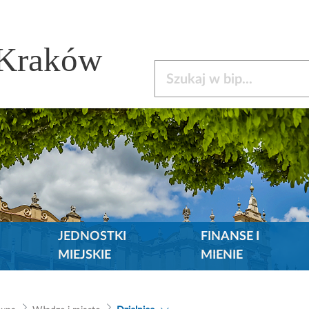
 Kraków
Szukaj w bip
JEDNOSTKI
FINANSE I
MIEJSKIE
MIENIE