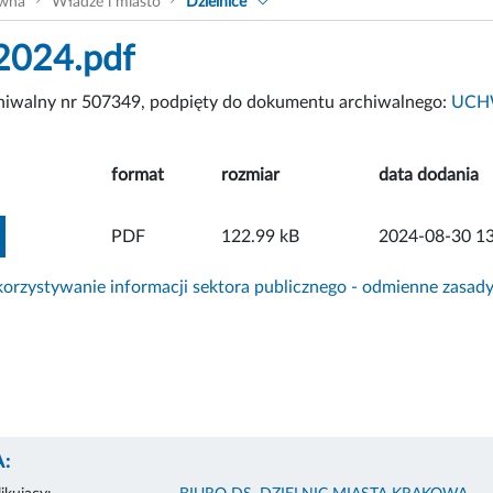
ówna
Władze i miasto
Dzielnice
2024.pdf
chiwalny nr 507349, podpięty do dokumentu archiwalnego:
UCHW
format
rozmiar
data dodania
ZOBACZ ZAŁĄCZNIK
PDF
122.99 kB
2024-08-30 13
rzystywanie informacji sektora publicznego - odmienne zasad
: