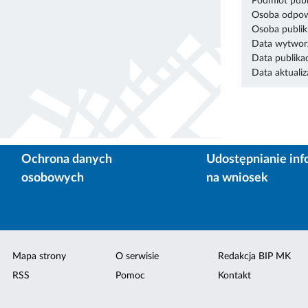
Podmiot publ
Osoba odpowi
Osoba publik
Data wytworz
Data publikac
Data aktualiza
Ochrona danych
Udostępnianie inf
osobowych
na wniosek
Mapa strony
O serwisie
Redakcja BIP MK
RSS
Pomoc
Kontakt