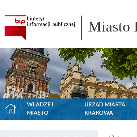
Miasto
WŁADZE I
URZĄD MIASTA
MIASTO
KRAKOWA