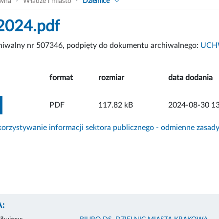
ówna
Władze i miasto
Dzielnice
2024.pdf
chiwalny nr 507346, podpięty do dokumentu archiwalnego:
UCHW
format
rozmiar
data dodania
ZOBACZ ZAŁĄCZNIK
PDF
117.82 kB
2024-08-30 13
rzystywanie informacji sektora publicznego - odmienne zasad
: