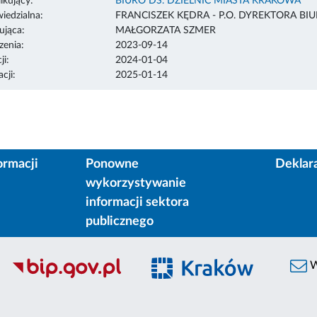
ikujący:
BIURO DS. DZIELNIC MIASTA KRAKOWA
edzialna:
FRANCISZEK KĘDRA - P.O. DYREKTORA BI
ująca:
MAŁGORZATA SZMER
enia:
2023-09-14
ji:
2024-01-04
cji:
2025-01-14
ormacji
Ponowne
Deklar
wykorzystywanie
informacji sektora
publicznego
W