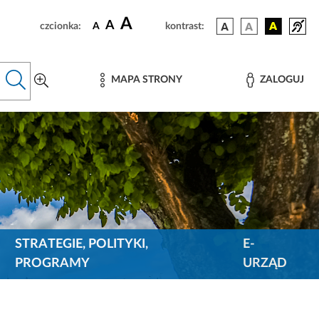
A
A
czcionka:
A
kontrast:
MAPA STRONY
ZALOGUJ
STRATEGIE, POLITYKI,
E-
PROGRAMY
URZĄD