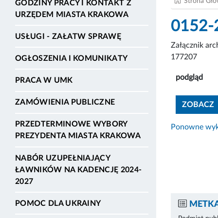
Strona Gł
GODZINY PRACY I KONTAKT Z
URZĘDEM MIASTA KRAKOWA
0152-
USŁUGI - ZAŁATW SPRAWĘ
Załącznik ar
177207
OGŁOSZENIA I KOMUNIKATY
podgląd
PRACA W UMK
ZAMÓWIENIA PUBLICZNE
ZOBACZ
PRZEDTERMINOWE WYBORY
Ponowne wyko
PREZYDENTA MIASTA KRAKOWA
NABÓR UZUPEŁNIAJĄCY
ŁAWNIKÓW NA KADENCJĘ 2024-
2027
POMOC DLA UKRAINY
METKA