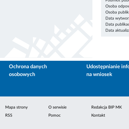
Podmiot publ
Osoba odpowi
Osoba publik
Data wytworz
Data publikac
Data aktualiza
Ochrona danych
Udostępnianie inf
osobowych
na wniosek
Mapa strony
O serwisie
Redakcja BIP MK
RSS
Pomoc
Kontakt