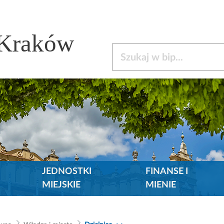
 Kraków
Szukaj w bip
JEDNOSTKI
FINANSE I
MIEJSKIE
MIENIE