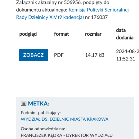
Załącznik aktualny nr 506956, podpięty do
dokumentu aktualnego:
Komisja Polityki Senioralnej
Rady Dzielnicy XIV (9 kadencja)
nr 176037
data
podgląd
format
rozmiar
dodania
2024-08-
ZOBACZ ZAŁĄCZNIK
ZOBACZ
PDF
14.17 kB
11:52:31
METKA:
Podmiot publikujący:
WYDZIAŁ DS. DZIELNIC MIASTA KRAKOWA
Osoba odpowiedzialna:
FRANCISZEK KĘDRA - DYREKTOR WYDZIAŁU