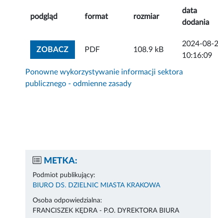
data
podgląd
format
rozmiar
dodania
2024-08-
ZOBACZ ZAŁĄCZNIK
ZOBACZ
PDF
108.9 kB
10:16:09
Ponowne wykorzystywanie informacji sektora
publicznego - odmienne zasady
METKA:
Podmiot publikujący:
BIURO DS. DZIELNIC MIASTA KRAKOWA
Osoba odpowiedzialna:
FRANCISZEK KĘDRA - P.O. DYREKTORA BIURA