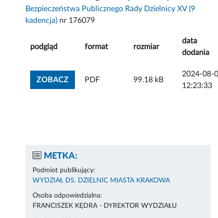
Bezpieczeństwa Publicznego Rady Dzielnicy XV (9
kadencja)
nr 176079
data
podgląd
format
rozmiar
dodania
2024-08-
ZOBACZ ZAŁĄCZNIK
ZOBACZ
PDF
99.18 kB
12:23:33
METKA:
Podmiot publikujący:
WYDZIAŁ DS. DZIELNIC MIASTA KRAKOWA
Osoba odpowiedzialna:
FRANCISZEK KĘDRA - DYREKTOR WYDZIAŁU