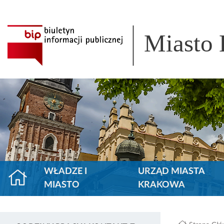
Miasto
WŁADZE I
URZĄD MIASTA
MIASTO
KRAKOWA