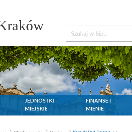
 Kraków
Szukaj w bip
JEDNOSTKI
FINANSE I
MIEJSKIE
MIENIE