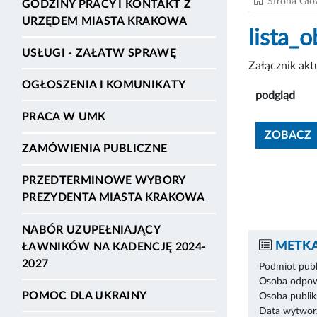
Strona Gł
GODZINY PRACY I KONTAKT Z
URZĘDEM MIASTA KRAKOWA
lista_
USŁUGI - ZAŁATW SPRAWĘ
Załącznik ak
OGŁOSZENIA I KOMUNIKATY
podgląd
PRACA W UMK
ZOBACZ
ZAMÓWIENIA PUBLICZNE
PRZEDTERMINOWE WYBORY
PREZYDENTA MIASTA KRAKOWA
NABÓR UZUPEŁNIAJĄCY
METKA
ŁAWNIKÓW NA KADENCJĘ 2024-
2027
Podmiot publ
Osoba odpowi
POMOC DLA UKRAINY
Osoba publik
Data wytworz