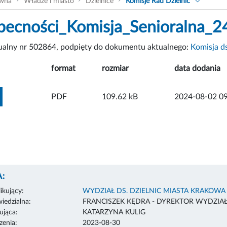
ówna
Władze i miasto
Dzielnice
Komisje Rad Dzielnic
obecności_Komisja_Senioralna_
tualny nr 502864, podpięty do dokumentu aktualnego:
Komisja ds
format
rozmiar
data dodania
ZOBACZ ZAŁĄCZNIK
PDF
109.62 kB
2024-08-02 09
:
ikujący:
WYDZIAŁ DS. DZIELNIC MIASTA KRAKOWA
edzialna:
FRANCISZEK KĘDRA - DYREKTOR WYDZIA
ująca:
KATARZYNA KULIG
enia:
2023-08-30