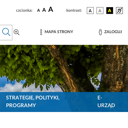
A
A
czcionka:
A
kontrast:
MAPA STRONY
ZALOGUJ
STRATEGIE, POLITYKI,
E-
PROGRAMY
URZĄD