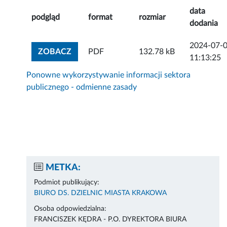
data
podgląd
format
rozmiar
dodania
2024-07-
ZOBACZ ZAŁĄCZNIK
ZOBACZ
PDF
132.78 kB
11:13:25
Ponowne wykorzystywanie informacji sektora
publicznego - odmienne zasady
METKA:
Podmiot publikujący:
BIURO DS. DZIELNIC MIASTA KRAKOWA
Osoba odpowiedzialna:
FRANCISZEK KĘDRA - P.O. DYREKTORA BIURA