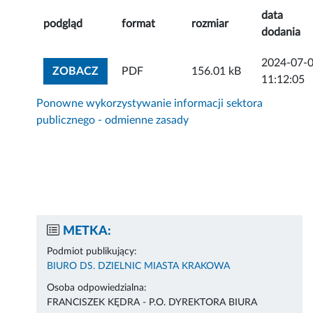
data
podgląd
format
rozmiar
dodania
2024-07-
ZOBACZ ZAŁĄCZNIK
ZOBACZ
PDF
156.01 kB
11:12:05
Ponowne wykorzystywanie informacji sektora
publicznego - odmienne zasady
METKA:
Podmiot publikujący:
BIURO DS. DZIELNIC MIASTA KRAKOWA
Osoba odpowiedzialna:
FRANCISZEK KĘDRA - P.O. DYREKTORA BIURA