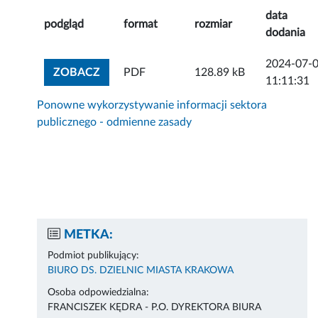
data
podgląd
format
rozmiar
dodania
2024-07-
ZOBACZ ZAŁĄCZNIK
ZOBACZ
PDF
128.89 kB
11:11:31
Ponowne wykorzystywanie informacji sektora
publicznego - odmienne zasady
METKA:
Podmiot publikujący:
BIURO DS. DZIELNIC MIASTA KRAKOWA
Osoba odpowiedzialna:
FRANCISZEK KĘDRA - P.O. DYREKTORA BIURA