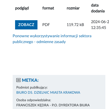
data
podgląd
format
rozmiar
dodania
2024-06-
ZOBACZ ZAŁĄCZNIK
ZOBACZ
PDF
119.72 kB
12:35:45
Ponowne wykorzystywanie informacji sektora
publicznego - odmienne zasady
METKA:
Podmiot publikujący:
BIURO DS. DZIELNIC MIASTA KRAKOWA
Osoba odpowiedzialna:
FRANCISZEK KĘDRA - P.O. DYREKTORA BIURA