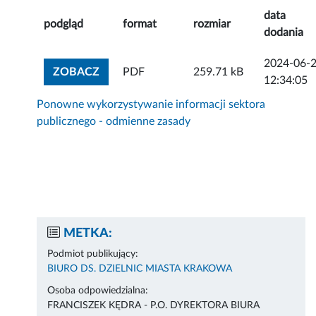
data
podgląd
format
rozmiar
dodania
2024-06-
ZOBACZ ZAŁĄCZNIK
ZOBACZ
PDF
259.71 kB
12:34:05
Ponowne wykorzystywanie informacji sektora
publicznego - odmienne zasady
METKA:
Podmiot publikujący:
BIURO DS. DZIELNIC MIASTA KRAKOWA
Osoba odpowiedzialna:
FRANCISZEK KĘDRA - P.O. DYREKTORA BIURA