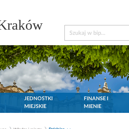
 Kraków
Szukaj w bip
JEDNOSTKI
FINANSE I
MIEJSKIE
MIENIE