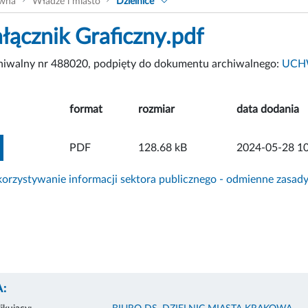
ówna
Władze i miasto
Dzielnice
ałącznik Graficzny.pdf
chiwalny nr 488020, podpięty do dokumentu archiwalnego:
UCHW
format
rozmiar
data dodania
ZOBACZ ZAŁĄCZNIK
PDF
128.68 kB
2024-05-28 10
rzystywanie informacji sektora publicznego - odmienne zasad
: