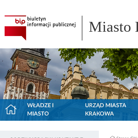
Miasto
WŁADZE I
URZĄD MIASTA
MIASTO
KRAKOWA