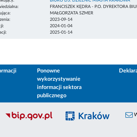
ikujący:
BIURO DS. DZIELNIC MIASTA KRAKOWA
edzialna:
FRANCISZEK KĘDRA - P.O. DYREKTORA BI
ująca:
MAŁGORZATA SZMER
enia:
2023-09-14
ji:
2024-01-04
cji:
2025-01-14
ormacji
Ponowne
Deklar
wykorzystywanie
informacji sektora
publicznego
W