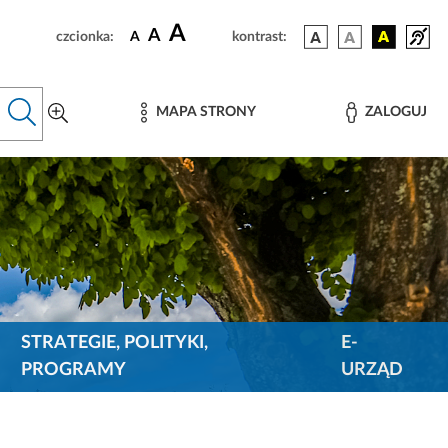
A
A
czcionka:
A
kontrast:
MAPA STRONY
ZALOGUJ
STRATEGIE, POLITYKI,
E-
PROGRAMY
URZĄD