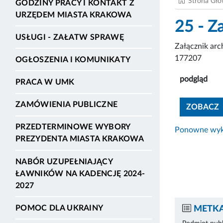
Strona Gł
GODZINY PRACY I KONTAKT Z
URZĘDEM MIASTA KRAKOWA
25 - Z
USŁUGI - ZAŁATW SPRAWĘ
Załącznik ar
177207
OGŁOSZENIA I KOMUNIKATY
podgląd
PRACA W UMK
ZAMÓWIENIA PUBLICZNE
ZOBACZ
PRZEDTERMINOWE WYBORY
Ponowne wyko
PREZYDENTA MIASTA KRAKOWA
NABÓR UZUPEŁNIAJĄCY
ŁAWNIKÓW NA KADENCJĘ 2024-
2027
POMOC DLA UKRAINY
METKA