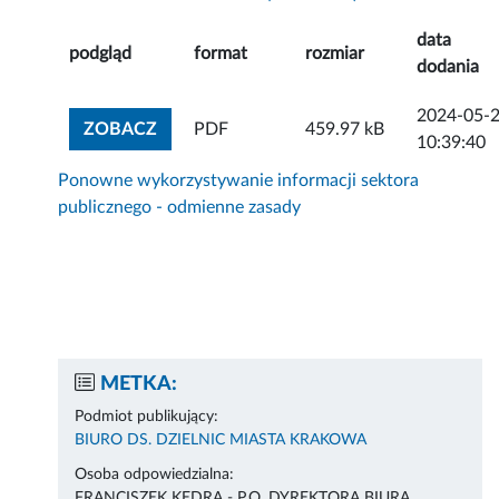
data
podgląd
format
rozmiar
dodania
2024-05-
ZOBACZ ZAŁĄCZNIK
ZOBACZ
PDF
459.97 kB
10:39:40
Ponowne wykorzystywanie informacji sektora
publicznego - odmienne zasady
METKA:
Podmiot publikujący:
BIURO DS. DZIELNIC MIASTA KRAKOWA
Osoba odpowiedzialna:
FRANCISZEK KĘDRA - P.O. DYREKTORA BIURA