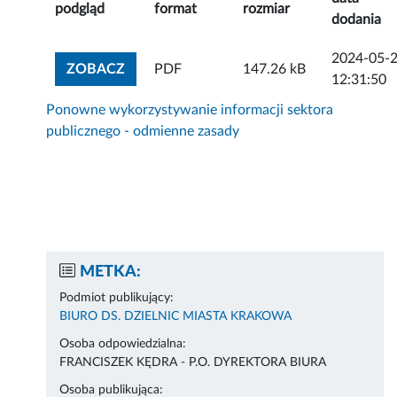
podgląd
format
rozmiar
dodania
2024-05-
ZOBACZ ZAŁĄCZNIK
ZOBACZ
PDF
147.26 kB
12:31:50
Ponowne wykorzystywanie informacji sektora
publicznego - odmienne zasady
METKA:
Podmiot publikujący:
BIURO DS. DZIELNIC MIASTA KRAKOWA
Osoba odpowiedzialna:
FRANCISZEK KĘDRA - P.O. DYREKTORA BIURA
Osoba publikująca: