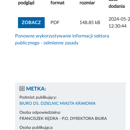
podgląd
format
rozmiar
dodania
2024-05-
ZOBACZ ZAŁĄCZNIK
ZOBACZ
PDF
148.85 kB
12:30:44
Ponowne wykorzystywanie informacji sektora
publicznego - odmienne zasady
METKA:
Podmiot publikujący:
BIURO DS. DZIELNIC MIASTA KRAKOWA
Osoba odpowiedzialna:
FRANCISZEK KĘDRA - P.O. DYREKTORA BIURA
Osoba publikująca: