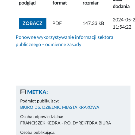
podgląd
format
rozmiar
dodania
2024-05-
ZOBACZ ZAŁĄCZNIK
ZOBACZ
PDF
147.33 kB
11:54:22
Ponowne wykorzystywanie informacji sektora
publicznego - odmienne zasady
METKA:
Podmiot publikujący:
BIURO DS. DZIELNIC MIASTA KRAKOWA
Osoba odpowiedzialna:
FRANCISZEK KĘDRA - P.O. DYREKTORA BIURA
Osoba publikująca: