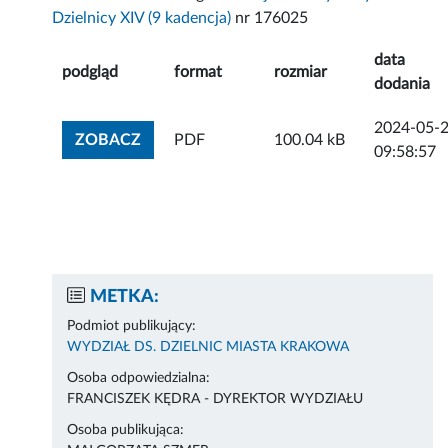
Dzielnicy XIV (9 kadencja)
nr 176025
data
podgląd
format
rozmiar
dodania
2024-05-
ZOBACZ ZAŁĄCZNIK
ZOBACZ
PDF
100.04 kB
09:58:57
METKA:
Podmiot publikujący:
WYDZIAŁ DS. DZIELNIC MIASTA KRAKOWA
Osoba odpowiedzialna:
FRANCISZEK KĘDRA - DYREKTOR WYDZIAŁU
Osoba publikująca: