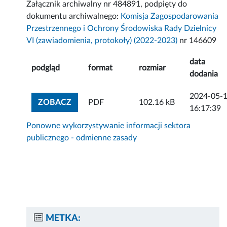
Załącznik archiwalny nr 484891, podpięty do
dokumentu archiwalnego:
Komisja Zagospodarowania
Przestrzennego i Ochrony Środowiska Rady Dzielnicy
VI (zawiadomienia, protokoły) (2022-2023)
nr 146609
data
podgląd
format
rozmiar
dodania
2024-05-
ZOBACZ ZAŁĄCZNIK
ZOBACZ
PDF
102.16 kB
16:17:39
Ponowne wykorzystywanie informacji sektora
publicznego - odmienne zasady
METKA: