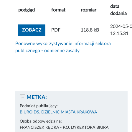
data
podgląd
format
rozmiar
dodania
2024-05-
ZOBACZ ZAŁĄCZNIK
ZOBACZ
PDF
118.8 kB
12:15:31
Ponowne wykorzystywanie informacji sektora
publicznego - odmienne zasady
METKA:
Podmiot publikujący:
BIURO DS. DZIELNIC MIASTA KRAKOWA
Osoba odpowiedzialna:
FRANCISZEK KĘDRA - P.O. DYREKTORA BIURA