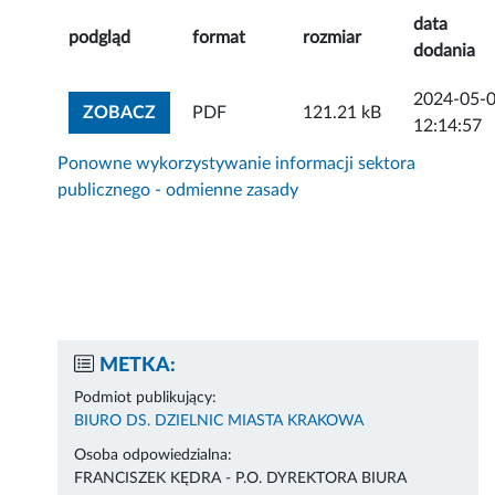
data
podgląd
format
rozmiar
dodania
2024-05-
ZOBACZ ZAŁĄCZNIK
ZOBACZ
PDF
121.21 kB
12:14:57
Ponowne wykorzystywanie informacji sektora
publicznego - odmienne zasady
METKA:
Podmiot publikujący:
BIURO DS. DZIELNIC MIASTA KRAKOWA
Osoba odpowiedzialna:
FRANCISZEK KĘDRA - P.O. DYREKTORA BIURA