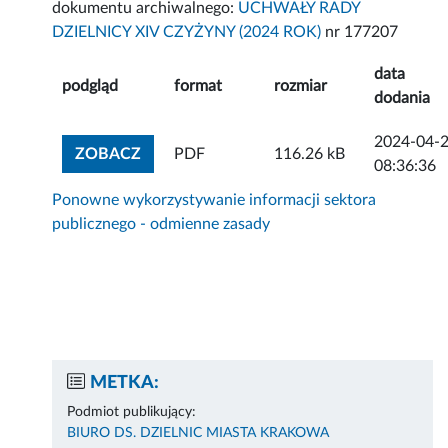
dokumentu archiwalnego:
UCHWAŁY RADY
DZIELNICY XIV CZYŻYNY (2024 ROK)
nr 177207
data
podgląd
format
rozmiar
dodania
2024-04-
ZOBACZ ZAŁĄCZNIK
ZOBACZ
PDF
116.26 kB
08:36:36
Ponowne wykorzystywanie informacji sektora
publicznego - odmienne zasady
METKA:
Podmiot publikujący:
BIURO DS. DZIELNIC MIASTA KRAKOWA